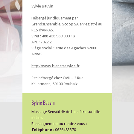
Sylvie Bauvin
Hébergé juridiquement par
GrandsEnsemble, Scoop SA enregistré au
RCS d’ARRAS.
Siret : 488 458 969 000 18
APE : 7022 Z
Siège social : 9 rue des Agaches 62000
ARRAS.
http://www.bienetresylvie.fr
Site hébergé chez OVH – 2 Rue
Kellermann, 59100 Roubaix
Sylvie Bauvin
Massage Sensitif ® de bien être sur Lille
et Lens.
Renseignement ou rendez vous :
Téléphone :
0626483370